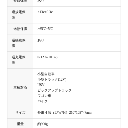
短絡保護
あり
過放電保
≤13v±0.3v
護
過熱保護
>65℃±5℃
逆接続保
あり
護
逆充電保
≥(12.6v±0.3v)
護
小型自動車
小型トラック(12V)
USV
車種対応
ピックアップトラック
ワゴン車
バイク
サイズ
外形寸法（L*W*H）210*103*47mm
重量
約900g