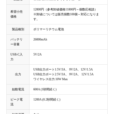
12800円（参考卸値価格11800円～個数応相談）
希望小売
※卸値については販売個数100個～対応になりま
価格
す。
製品種別
ポリマーリチウム電池
バッテリ
26000mAh
ー容量
USB-C入
5V/2A
力
USB出力ポート1:5V/3A、 9V/2A、12V/1.5A
出力
USB出力ポート2:5V/3A、 9V/2A、 12V/1.5A
ワイヤレス出力:10W Max
始動電流
600A (1秒間続く)
ピーク電
1200A (0.2秒間続く)
流