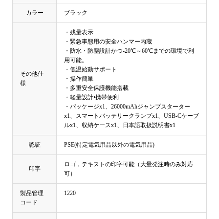
カラー
ブラック
・残量表示
・緊急事態用の安全ハンマー内蔵
・防水・防塵設計かつ-20℃～60℃までの環境で利
用可能。
・低温始動サポート
その他仕
・操作簡単
様
・多重安全保護機能搭載
・軽量設計•携帯便利
・パッケージx1、26000mAhジャンプスターター
x1、スマートバッテリークランプx1、USB-Cケーブ
ルx1、収納ケースx1、日本語取扱説明書x1
認証
PSE(特定電気用品以外の電気用品)
ロゴ，テキストの印字可能（大量発注時のみ対応
印字
可）
製品管理
1220
コード