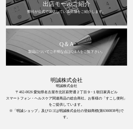
出店モールご紹介
弊社が公式で出店している店舗をご紹介します。
Q＆A
製品についてご不明な点はQ＆Aをご覧下さい。
明誠株式会社
明誠株式会社
〒462-0026 愛知県名古屋市北区萩野通２丁目９−１朝日家具ビル
スマートフォン・ヘルスケア関連商品の総合商社。お客様の「すこし便利」
をご提供しています。
※「明誠ショップ」及びロゴは明誠株式会社の登録商標(第6360838号)で
す。