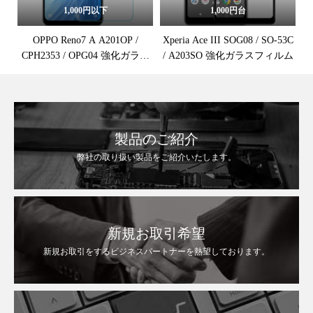
1,000円以下
1,000円台
OPPO Reno7 A A201OP /
Xperia Ace III SOG08 / SO-53C
CPH2353 / OPG04 強化ガラス
/ A203SO 強化ガラスフィルム
保護フィルム
製品のご紹介
弊社の取り扱い製品をご紹介いたします。
新規お取引希望
新規お取引をするビジネスパートナーを熱望しております。