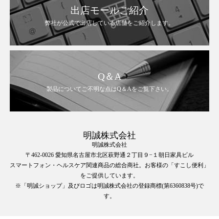
出店モールご紹介
弊社が公式で出店している店舗をご紹介します。
Q＆A
製品についてご不明な点はQ＆Aをご覧下さい。
明誠株式会社
明誠株式会社
〒462-0026 愛知県名古屋市北区萩野通２丁目９−１朝日家具ビル
スマートフォン・ヘルスケア関連商品の総合商社。お客様の「すこし便利」
をご提供しています。
※「明誠ショップ」及びロゴは明誠株式会社の登録商標(第6360838号)で
す。