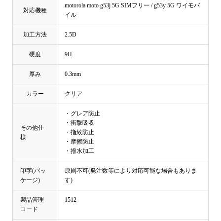
motorola moto g53j 5G SIMフリー / g53y 5G ワイモバ
対応機種
イル
加工方法
2.5D
硬度
9H
厚み
0.3mm
カラー
クリア
・グレア防止
・衝撃吸収
その他仕
・指紋防止
様
・摩擦防止
・撥水加工
印字(パッ
原則不可(発注数等により対応可能な場合もありま
ケージ)
す)
製品管理
1512
コード