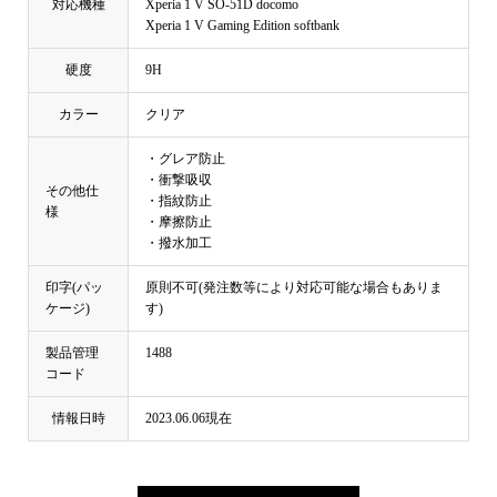
対応機種
Xperia 1 V SO-51D docomo
Xperia 1 V Gaming Edition softbank
硬度
9H
カラー
クリア
・グレア防止
・衝撃吸収
その他仕
・指紋防止
様
・摩擦防止
・撥水加工
印字(パッ
原則不可(発注数等により対応可能な場合もありま
ケージ)
す)
製品管理
1488
コード
情報日時
2023.06.06現在