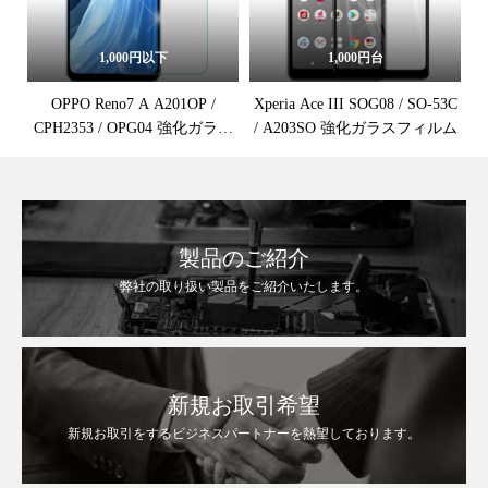
1,000円以下
1,000円台
OPPO Reno7 A A201OP /
Xperia Ace III SOG08 / SO-53C
CPH2353 / OPG04 強化ガラス
/ A203SO 強化ガラスフィルム
保護フィルム
製品のご紹介
弊社の取り扱い製品をご紹介いたします。
新規お取引希望
新規お取引をするビジネスパートナーを熱望しております。