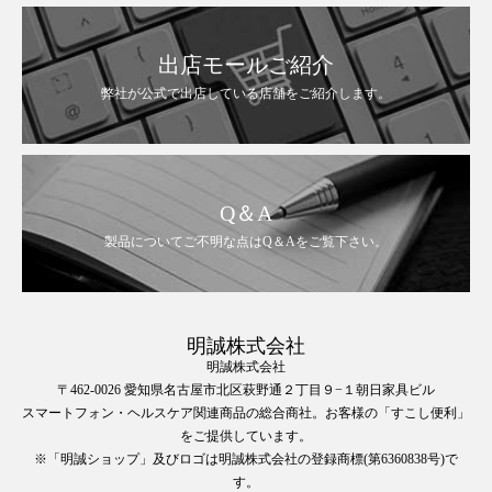
出店モールご紹介
弊社が公式で出店している店舗をご紹介します。
Q＆A
製品についてご不明な点はQ＆Aをご覧下さい。
明誠株式会社
明誠株式会社
〒462-0026 愛知県名古屋市北区萩野通２丁目９−１朝日家具ビル
スマートフォン・ヘルスケア関連商品の総合商社。お客様の「すこし便利」
をご提供しています。
※「明誠ショップ」及びロゴは明誠株式会社の登録商標(第6360838号)で
す。