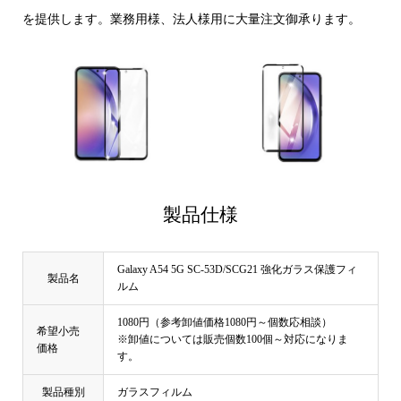
を提供します。業務用様、法人様用に大量注文御承ります。
製品仕様
Galaxy A54 5G SC-53D/SCG21 強化ガラス保護フィ
製品名
ルム
1080円（参考卸値価格1080円～個数応相談）
希望小売
※卸値については販売個数100個～対応になりま
価格
す。
製品種別
ガラスフィルム