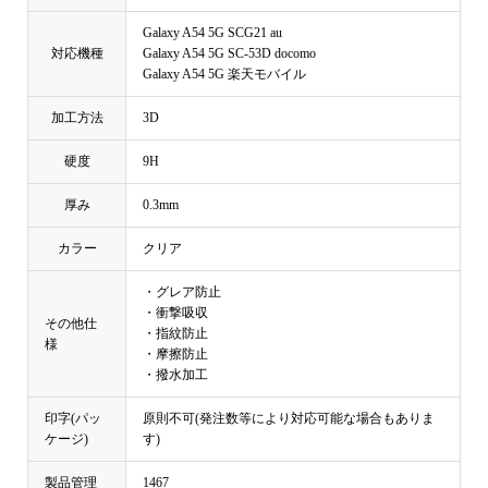
Galaxy A54 5G SCG21 au
対応機種
Galaxy A54 5G SC-53D docomo
Galaxy A54 5G 楽天モバイル
加工方法
3D
硬度
9H
厚み
0.3mm
カラー
クリア
・グレア防止
・衝撃吸収
その他仕
・指紋防止
様
・摩擦防止
・撥水加工
印字(パッ
原則不可(発注数等により対応可能な場合もありま
ケージ)
す)
製品管理
1467