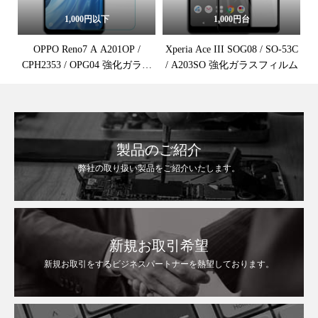
1,000円以下
1,000円台
OPPO Reno7 A A201OP /
Xperia Ace III SOG08 / SO-53C
CPH2353 / OPG04 強化ガラス
/ A203SO 強化ガラスフィルム
保護フィルム
製品のご紹介
弊社の取り扱い製品をご紹介いたします。
新規お取引希望
新規お取引をするビジネスパートナーを熱望しております。