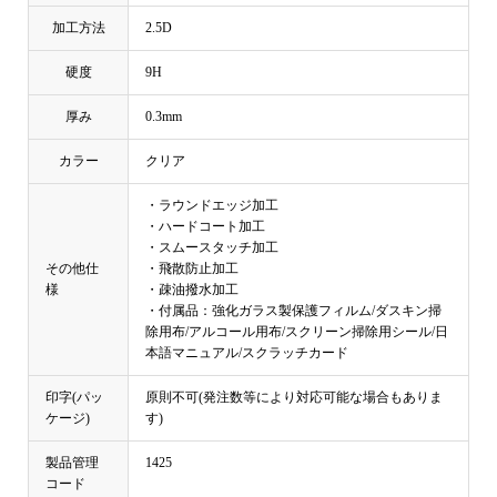
加工方法
2.5D
硬度
9H
厚み
0.3mm
カラー
クリア
・ラウンドエッジ加工
・ハードコート加工
・スムースタッチ加工
その他仕
・飛散防止加工
様
・疎油撥水加工
・付属品：強化ガラス製保護フィルム/ダスキン掃
除用布/アルコール用布/スクリーン掃除用シール/日
本語マニュアル/スクラッチカード
印字(パッ
原則不可(発注数等により対応可能な場合もありま
ケージ)
す)
製品管理
1425
コード