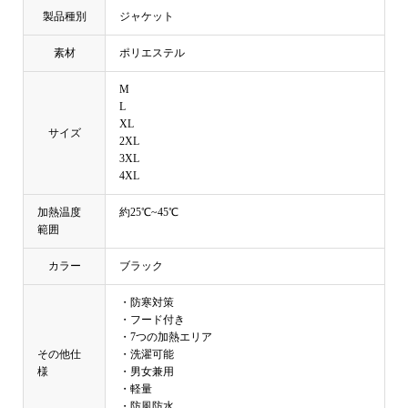
製品種別
ジャケット
素材
ポリエステル
M
L
XL
サイズ
2XL
3XL
4XL
加熱温度
約25℃~45℃
範囲
カラー
ブラック
・防寒対策
・フード付き
・7つの加熱エリア
その他仕
・洗濯可能
様
・男女兼用
・軽量
・防風防水