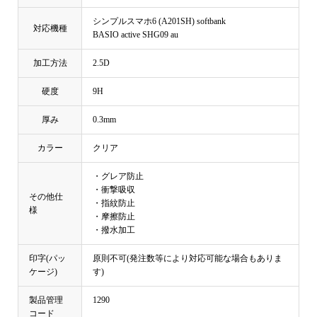
シンプルスマホ6 (A201SH) softbank
対応機種
BASIO active SHG09 au
加工方法
2.5D
硬度
9H
厚み
0.3mm
カラー
クリア
・グレア防止
・衝撃吸収
その他仕
・指紋防止
様
・摩擦防止
・撥水加工
印字(パッ
原則不可(発注数等により対応可能な場合もありま
ケージ)
す)
製品管理
1290
コード