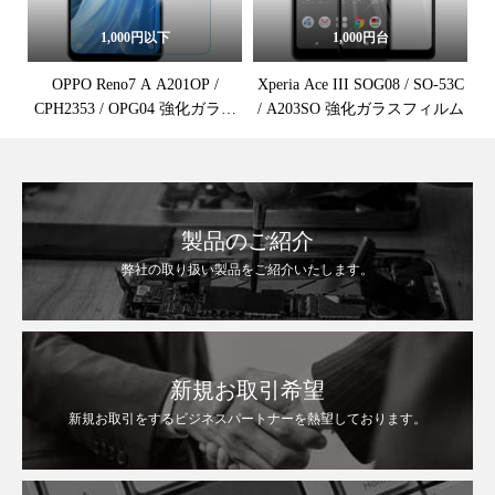
1,000円以下
1,000円台
OPPO Reno7 A A201OP /
Xperia Ace III SOG08 / SO-53C
CPH2353 / OPG04 強化ガラス
/ A203SO 強化ガラスフィルム
保護フィルム
製品のご紹介
弊社の取り扱い製品をご紹介いたします。
新規お取引希望
新規お取引をするビジネスパートナーを熱望しております。