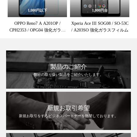
1,000円以下
1,000円台
OPPO Reno7 A A201OP /
Xperia Ace III SOG08 / SO-53C
CPH2353 / OPG04 強化ガラス
/ A203SO 強化ガラスフィルム
保護フィルム
製品のご紹介
弊社の取り扱い製品をご紹介いたします。
新規お取引希望
新規お取引をするビジネスパートナーを熱望しております。