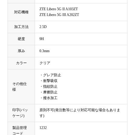
ZTE Libero 5G II A103ZT
対応機種
ZTE Libero 5G III A202ZT
加工方法
2.5D
硬度
9H
厚み
0.3mm
カラー
クリア
・グレア防止
・衝撃吸収
その他仕
・指紋防止
様
・摩擦防止
・撥水加工
印字(パッ
原則不可(発注数等により対応可能な場合もありま
ケージ)
す)
製品管理
1232
コード