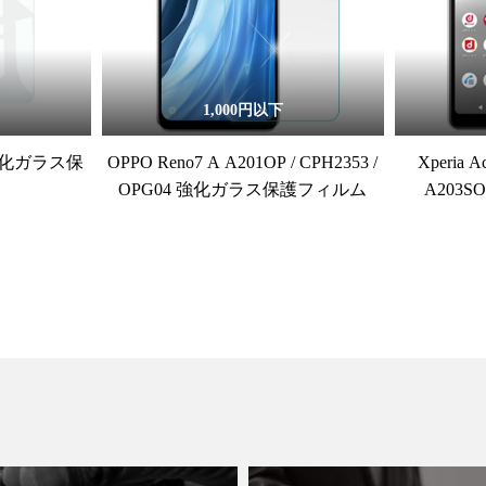
1,000円以下
5G 強化ガラス保
OPPO Reno7 A A201OP / CPH2353 /
Xperia A
OPG04 強化ガラス保護フィルム
A203