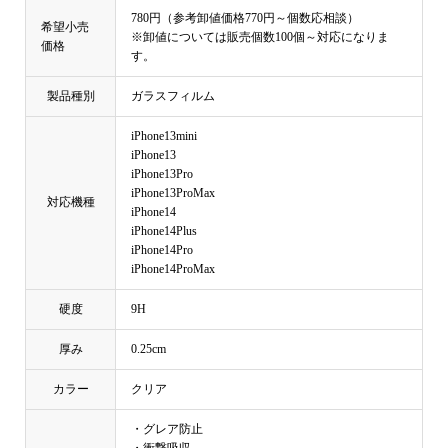
780円（参考卸値価格770円～個数応相談）
希望小売
※卸値については販売個数100個～対応になりま
価格
す。
製品種別
ガラスフィルム
iPhone13mini
iPhone13
iPhone13Pro
iPhone13ProMax
対応機種
iPhone14
iPhone14Plus
iPhone14Pro
iPhone14ProMax
硬度
9H
厚み
0.25cm
カラー
クリア
・グレア防止
・衝撃吸収