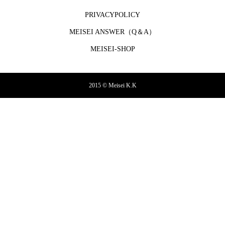
PRIVACYPOLICY
MEISEI ANSWER（Q＆A）
MEISEI-SHOP
2015 © Meisei K.K