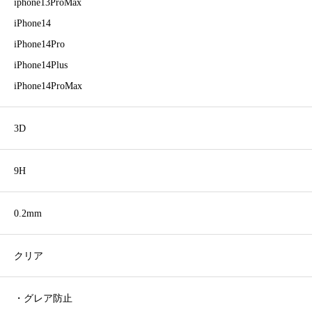
iphone13ProMax
iPhone14
iPhone14Pro
iPhone14Plus
iPhone14ProMax
3D
9H
0.2mm
クリア
・グレア防止