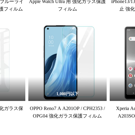
/6s ブルーライ
Apple Watch Ultra 用 強化ガラス保護
iPhone13/
護フィルム
フィルム
止 強
1,000円以下
5G 強化ガラス保
OPPO Reno7 A A201OP / CPH2353 /
Xperia A
OPG04 強化ガラス保護フィルム
A203