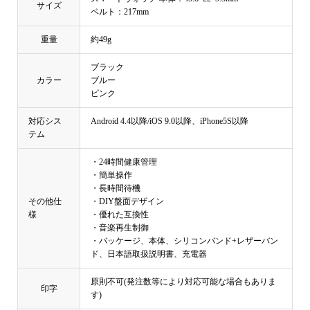
サイズ
ベルト：217mm
重量
約49g
ブラック
カラー
ブルー
ピンク
対応シス
Android 4.4以降/iOS 9.0以降、iPhone5S以降
テム
・24時間健康管理
・簡単操作
・長時間待機
その他仕
・DIY盤面デザイン
様
・優れた互換性
・音楽再生制御
・バッケージ、本体、シリコンバンド+レザーバン
ド、日本語取扱説明書、充電器
原則不可(発注数等により対応可能な場合もありま
印字
す)