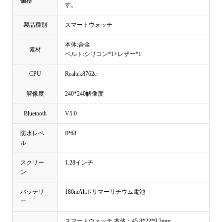
価格
す。
製品種別
スマートウォッチ
本体:合金
素材
ベルト:シリコン*1+レザー*1
CPU
Realtek8762c
解像度
240*240解像度
Bluetooth
V5.0
防水レベ
IP68
ル
スクリー
1.28インチ
ン
バッテリ
180mAhポリマーリチウム電池
ー
スマートウォッチ 本体：45.8*22*9.3mm