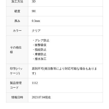
加工方法
3D
硬度
9H
厚み
0.3mm
カラー
クリア
・グレア防止
・衝撃吸収
その他仕
・指紋防止
様
・摩擦防止
・撥水加工
印字(パッ
原則不可(発注数等により対応可能な場合もありま
ケージ)
す)
製品管理
1112
コード
情報日時
2023.07.04現在