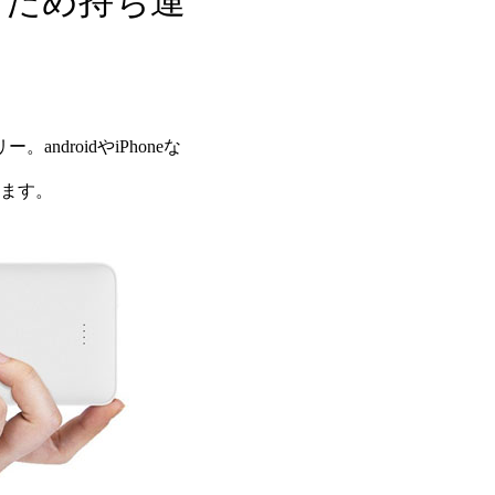
るため持ち運
droidやiPhoneな
れます。