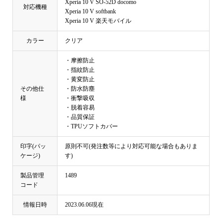
Xperia 10 V SO-52D docomo
対応機種
Xperia 10 V softbank
Xperia 10 V 楽天モバイル
カラー
クリア
・摩擦防止
・指紋防止
・黄変防止
その他仕
・防水防塵
様
・衝撃吸収
・脱着容易
・品質保証
・TPUソフトカバー
印字(パッ
原則不可(発注数等により対応可能な場合もありま
ケージ)
す)
製品管理
1489
コード
情報日時
2023.06.06現在