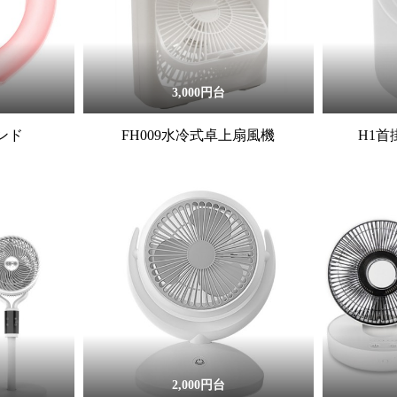
3,000円台
ンド
FH009水冷式卓上扇風機
H1
2,000円台