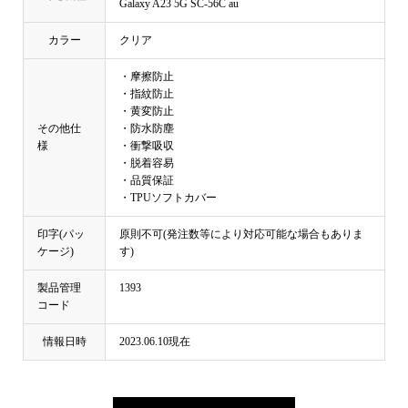
Galaxy A23 5G SC-56C au
カラー
クリア
・摩擦防止
・指紋防止
・黄変防止
その他仕
・防水防塵
様
・衝撃吸収
・脱着容易
・品質保証
・TPUソフトカバー
印字(パッ
原則不可(発注数等により対応可能な場合もありま
ケージ)
す)
製品管理
1393
コード
情報日時
2023.06.10現在