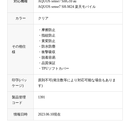
対応機種
AQUOS sense7 SHG10 au
AQUOS sense7 SH-M24 楽天モバイル
カラー
クリア
・摩擦防止
・指紋防止
・黄変防止
その他仕
・防水防塵
様
・衝撃吸収
・脱着容易
・品質保証
・TPUソフトカバー
印字(パッ
原則不可(発注数等により対応可能な場合もありま
ケージ)
す)
製品管理
1391
コード
情報日時
2023.06.10現在