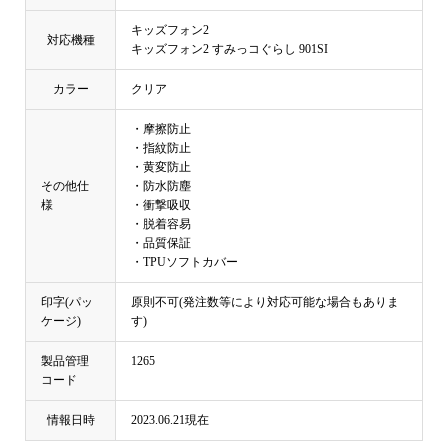
キッズフォン2
対応機種
キッズフォン2 すみっコぐらし 901SI
カラー
クリア
・摩擦防止
・指紋防止
・黄変防止
その他仕
・防水防塵
様
・衝撃吸収
・脱着容易
・品質保証
・TPUソフトカバー
印字(パッ
原則不可(発注数等により対応可能な場合もありま
ケージ)
す)
製品管理
1265
コード
情報日時
2023.06.21現在