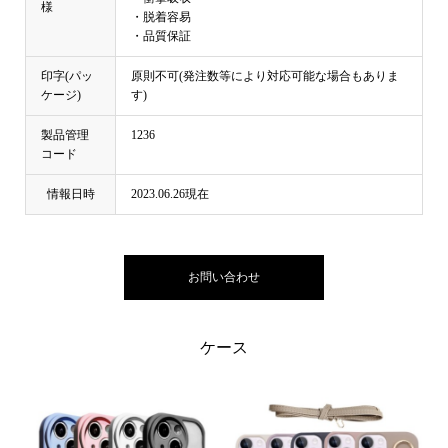
様
・脱着容易
・品質保証
印字(パッ
原則不可(発注数等により対応可能な場合もありま
ケージ)
す)
製品管理
1236
コード
情報日時
2023.06.26現在
お問い合わせ
ケース