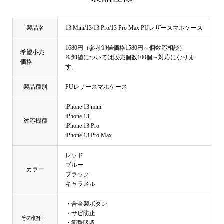
製品名
13 Mini/13/13 Pro/13 Pro Max PUレザースマホケース
1680円（参考卸値価格1580円～個数応相談）
希望小売
※卸値については販売個数100個～対応になりま
価格
す。
製品種別
PUレザースマホケース
iPhone 13 mini
iPhone 13
対応機種
iPhone 13 Pro
iPhone 13 Pro Max
レッド
ブルー
カラー
ブラック
キャラメル
・合金製ボタン
・サビ防止
その他仕
・衝撃吸収