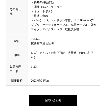
・長時間持続作動
・調節可能なスライダー
その他仕
・ミュートボタン
様
・快適に装着
・パッケージ、ヘッドホン本体、USB Bluetoothア
ダプタ、オーディオケーブル、充電ケーブル、外部
マイク、マイクスポンジ、取扱説明書
TELEC
認証
技術基準適合証明
ロゴ，テキストの印字可能（大量発注時のみ対応
印字
可）
製品管理
1113
コード
情報日時
2023/07/04現在
お問い合わせ