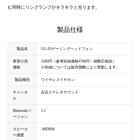
む同時にリングランプがキラキラと光ります。
製品仕様
製品名
UG-05ゲーミングヘッドフォン
希望小売
5280円（参考卸値価格4780円～個数応相談）
価格
※卸値については販売個数により変動します。
製品種別
ワイヤレスイヤホン
チャンネ
左右ステレオサウンド
ル
Bluetoothバ
5.2
ージョン
スピーカ
-90DBM
ー感度