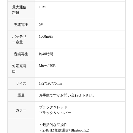
最大通信
10M
距離
充電電圧
5V
バッテリ
1000mAh
ー容量
音楽再生
約40時間
対応充電
Micro USB
口
サイズ
172*190*75mm
重量
お手数ですがお問い合わせ下さい。
ブラック＆レッド
カラー
ブラック＆シルバー
・包括的な互換性
・2.4GHZ無線通信+Bluetooth5.2