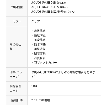
AQUOS R6 SH-51B docomo
対応機種
AQUOS R6 A101SH SoftBank
AQUOS R6 SH-M22 楽天モバイル
カラー
クリア
・摩擦防止
・指紋防止
・黄変防止
その他仕
・防水防塵
様
・衝撃吸収
・脱着容易
・品質保証
・TPUソフトカバー
印字(パッ
原則不可(発注数等により対応可能な場合もありま
ケージ)
す)
製品管理
1104
コード
情報日時
2023.07.04現在