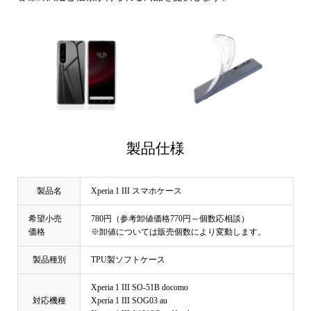
製品仕様
製品名
Xperia 1 III スマホケース
希望小売
780円（参考卸値価格770円～個数応相談）
価格
※卸値については販売個数により変動します。
製品種別
TPU製ソフトケース
Xperia 1 III SO-51B docomo
対応機種
Xperia 1 III SOG03 au