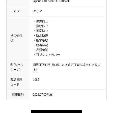
Xperia 1 III A101SO softbank
カラー
クリア
・摩擦防止
・指紋防止
・黄変防止
その他仕
・防水防塵
様
・衝撃吸収
・脱着容易
・品質保証
・TPUソフトカバー
印字(パッ
原則不可(発注数等により対応可能な場合もありま
ケージ)
す)
製品管理
1085
コード
情報日時
2023.07.05現在