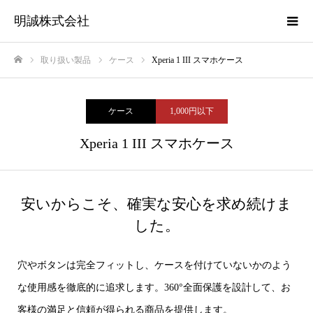
明誠株式会社
取り扱い製品
ケース
Xperia 1 III スマホケース
ホーム
ケース
1,000円以下
Xperia 1 III スマホケース
安いからこそ、確実な安心を求め続けま
した。
穴やボタンは完全フィットし、ケースを付けていないかのよう
な使用感を徹底的に追求します。360°全面保護を設計して、お
客様の満足と信頼が得られる商品を提供します。